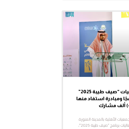
اختتام فعاليات “صيف طيبة 2025”
 برنامجًا ومبادرة استفاد منها
عيات الأهلية بالمدينة المنورة
مساء أمس, فعاليات برنامج “صيف طيبة 2025″،