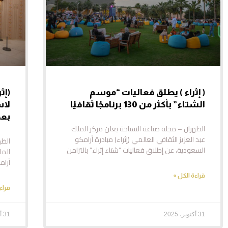
( إثراء ) يطلق فعاليات “موسم
(إث
الشتاء” بأكثر من 130 برنامجًا ثقافيًا
لاس
بعد
الظهران – مجلة صناعة السياحة يعلن مركز الملك
عبد العزيز الثقافي العالمي (إثراء) مبادرة أرامكو
الظه
السعودية، عن إطلاق فعاليات “شتاء إثراء” بالتزامن
المل
أرا
قراءة الكل »
قراء
31 أكتوبر، 2025
31 أكتوبر، 2025