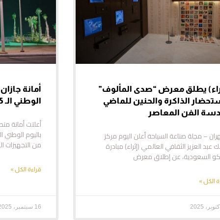
راء) يطلق معرض “صدى المألوف”
أمانة جازان
تحضار الذاكرة والحنين للماضي
الوطني الـ 95 للمملكة
سة الفن المعاصر
أعلنت أمانة منط
ران – مجلة صناعة السياحة أعلن اليوم مركز
من التجهيزات الج
ك عبد العزيز الثقافي العالمي (إثراء) مبادرة
مكو السعودية، عن إطلاق معرض
قراءة الكل »
ة الكل »
16 سبتمبر، 2025