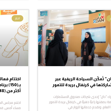
اخبار
ن” تُمكّن السياحة الريفية عبر
ركتها في كرنفال بريدة للتمور
بـ(150)
أكثر من (48) ألف مشارك
ك “دان” إحدى شركات صندوق الاستثمارات
مة بصفتها راعيًا ذهبيًا في كرنفال بريدة للتمور
اختتم مجلس الجم
العام، وتقدم خدماتها للزوار في