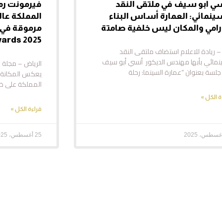
ي أبو سيف في ملتقى النقد
فيرمونت رمل
ينمائي: العمارة أساس البناء
المملكة عالم
رامي والمكان ليس خلفية صامتة
wards 2025
 – ريادة للاعلام استضاف ملتقى النقد
نمائي بأبها مهندس الديكور أنسي أبو سيف
الرياض – مجلة ص
لسة بعنوان “عمارة السينما: رحلة
يعكس المكانة ا
المملكة على خار
ة الكل »
قراءة الكل »
25 أغسطس، 2025