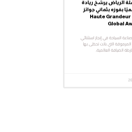
ة الرياض يرسّخ ريادة
يًا بفوزه بثماني جوائز
مرموقة في Haute Grandeur
Global A
ناعة السياحة في إنجاز استثنائي
لمرموقة التي باتت تحظى بها
طة الضيافة العالمية،