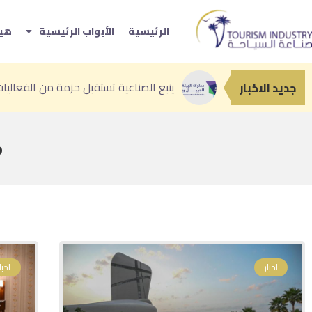
الرئيسية
الأبواب الرئيسية
هيئ
«صيف صوير 2026»
«إثراء» يحتضن أعمال القائمة النهائية ل
أمير عسير: «منتجع الوادي» نموذج نوعي 
جديد الاخبار
م
اخبار
اخبار