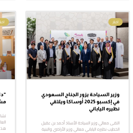
اخبار
اخبار
وزير السياحة يزور الجناح السعودي
“دا
في إكسبو 2025 أوساكا ويلتقي
مشا
نظيره الياباني
تشار
العا
التقى معالي وزير السياحة الأستاذ أحمد بن عقيل
هذا 
الخطيب نظيره الياباني معالي وزير الأراضي والبنية