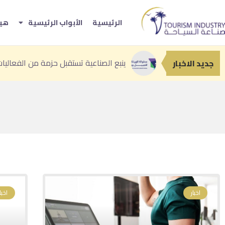
الرئيسية
الأبواب الرئيسية
هيئ
«صيف صوي
«إثراء» يحتضن أعمال القائمة النهائية ل
أمير عسير: «منتجع الوادي» نموذج نوعي 
جديد الاخبار
اخبار
اخبار