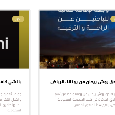
اخبار
ق روش ريحان من روتانا ، الرياض
باتشي كافي
ر فندق روش ريحان من روتانا واحدًا من أهم
جولة رائعة وتج
ادق الفاخرة في قلب العاصمة السعودية،
والخيال تنتشر بو
اض. يتميز هذا الفندق الخمس
تتخلّلها كافيهــ
السعودية