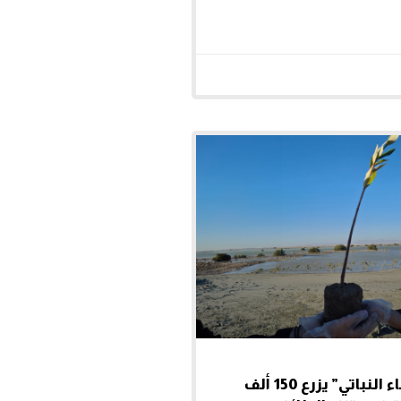
مركز “الغطاء النباتي” يزرع 150 ألف