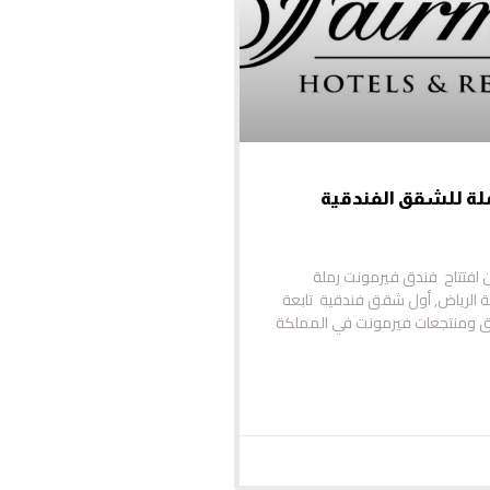
لة للشقق الفندقية
ن افتتاح فندق فيرمونت رملة
 الرياض, أول شقق فندقية تابعة
 ومنتجعات فيرمونت في المملكة