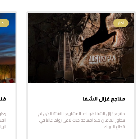
اخبار
اخبار
منتجع غزال الشفا
فند
منتجع غزال الشفا هو احد المشاريع الناشئة الذي لم
يعتب
يتجاوز العامين منذ افتتاحة حيث لاقى رواجا عاليا في
الفن
قطاع الايواء
الري