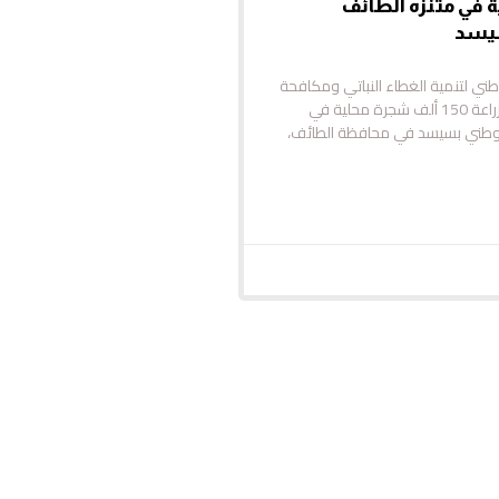
 في متنزه الطائف
يسد
طني لتنمية الغطاء النباتي ومكافحة
التصحر مشروع زراعة 150 ألف شجرة محلية في
لوطني بسيسد في محافظة الطائف،