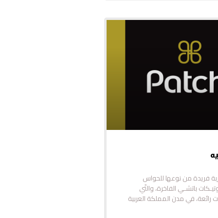
ه
ربة فريدة من نوعها للحواس
تيـكات باتشـي الفاخرة، والتّي
ات رائعة، في مدن المملكة العربية