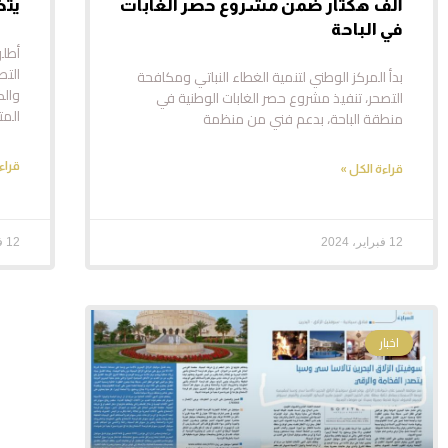
ألف هكتار ضمن مشروع حصر الغابات
يتض
في الباحة
أطلق
التص
بدأ المركز الوطني لتنمية الغطاء النباتي ومكافحة
والك
التصحر، تنفيذ مشروع حصر الغابات الوطنية في
المت
منطقة الباحة، بدعم فني من منظمة
قراء
قراءة الكل »
12 فبراير، 2024
12 فبراير، 2024
اخبار