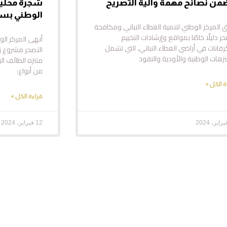
من نصائح مهمة وآلية التصريح
شجرة محلية
الوطني بس
 المركز الوطني لتنمية الغطاء النباتي ومكافحة
حر دليلًا خاصًا بمواقع وإرشادات التخييم
أنهى المركز الو
رفانات في أراضي الغطاء النباتي، التي تشمل
نزهات الوطنية والأودية والنفود
متنزه الطائف ا
من أنواع:
ة الكل »
قراءة الكل »
12 فبراير، 2024