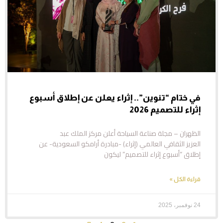
في ختام “تنوين”.. إثراء يعلن عن إطلاق أسبوع
إثراء للتصميم 2026
الظهران – مجلة صناعة السياحة أعلن مركز الملك عبد
العزيز الثقافي العالمي (إثراء) -مبادرة أرامكو السعودية- عن
إطلاق “أسبوع إثراء للتصميم” ليكون
قراءة الكل »
24 نوفمبر، 2025