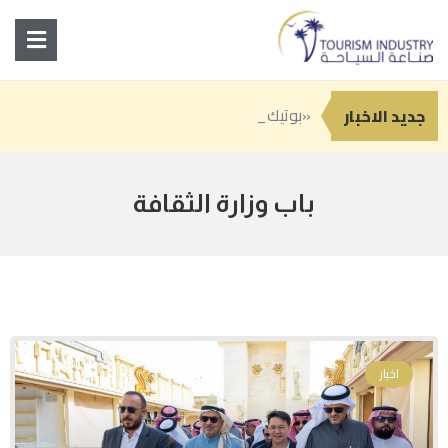
«بوتيك» تطلق الهوية البصرية
انطلاق النسخة الثانية من «سوق رغدان التاريخي» ضمن فعاليات صيف الباحة 2026
جدة تعزز حضورها السياحي بباقة من التجارب الصيفية بين المغامرة والترفيه والفن
جديد الاخبار
باب وزارة الثقافة
اخبار