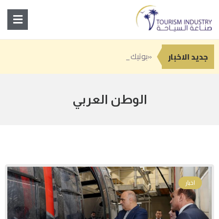
«بوتيك» تطلق الهوية البصرية
انطلاق النسخة الثانية من «سوق رغدان التاريخي» ضمن فعاليات صيف الباحة 2026
جدة تعزز حضورها السياحي بباقة من التجارب الصيفية بين المغامرة والترفيه والفن
جديد الاخبار
الوطن العربي
اخبار