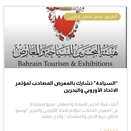
أخبار دول مجلس التعاون الخليجي
“السياحة” تشارك بالمعرض المصاحب لمؤتمر
الاتحاد الأوروبي والبحرين
أعلنت هيئة البحرين للسياحة والمعارض عزمها المشاركة
في المعرض المصاحب لمؤتمر الاتحاد الأوروبي والبحرين “توسيع
النطاق: حرية الأديان والمعتقدات”، والذي تنظمه