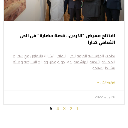
افتتاح معرض “الأردن.. قصة حضارة” في الحي
الثقافي كتارا
نظمت المؤسسة العامة للحي الثقافي /كتارا/ بالتعاون مع سفارة
المملكة الأردنية الهاشمية لدى دولة قطر، ووزارة السياحية وهيئة
تنشيط السياحة
قراءة الكل »
26 مايو، 2022
5
4
3
2
1