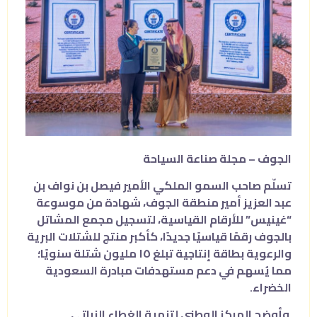
الجوف – مجلة صناعة السياحة
تسلّم صاحب السمو الملكي الأمير فيصل بن نواف بن
عبد العزيز أمير منطقة الجوف، شهادة من موسوعة
“غينيس” للأرقام القياسية، لتسجيل مجمع المشاتل
بالجوف رقمًا قياسيًا جديدًا، كأكبر منتج للشتلات البرية
والرعوية بطاقة إنتاجية تبلغ ١٥ مليون شتلة سنويًا؛
مما يُسهم في دعم مستهدفات مبادرة السعودية
الخضراء.
وأوضح المركز الوطني لتنمية الغطاء النباتي