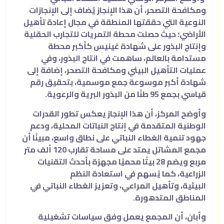
ومكافحة التصحر، أن هذا الإنجاز يُضاف إلى الإنجازات
النوعية التي حققتها المنطقة في مجال إعادة تأهيل
الأراضي؛ حيث حصلت محطة التمريات للتجارب الحقلية
وإنتاج البذور على شهادة غينيس كأكبر محطة
مستدامة بالعالم، ساهمت في انتاج البذور، وفي
عمليات التأهيل البيئي ومكافحة التصحر، إضافة إلى
شهادة أكبر موسوعة جمع موسمية، بتحقيق رقم
قياسي بجمع 95 طنًا من البذور البرية والرعوية.
وأوضح المركز، أن هذا الإنجاز يعكس تطور القدرات
الوطنية المتقدمة في إنتاج النباتات المحلية، ودعم
جهود تنمية الغطاء النباتي على نطاق واسع، مبينًا أن
مجمع المشاتل يمتد على مساحة تقارب 120 ألف متر
مربع ويضم 28 بيتًا محميًا مجهزة بأحدث التقنيات
الزراعية، كما يًسهم في استعادة النظم
البيئية، وتأهيل المراعي، وتعزيز الغطاء النباتي في
المناطق المتدهورة.
وأبان، أن المجمع يعمل وفق سياسات تشغيلية