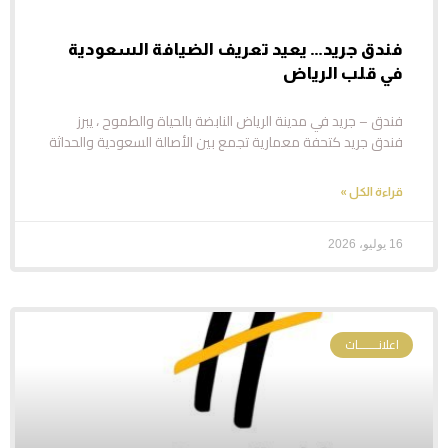
فندق جريد… يعيد تعريف الضيافة السعودية
في قلب الرياض
فندق – جريد في مدينة الرياض النابضة بالحياة والطموح ، يبرز
فندق جريد كتحفة معمارية تجمع بين الأصالة السعودية والحداثة
قراءة الكل »
16 يوليو، 2026
اعلانـــــــات