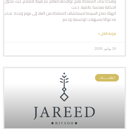
وهكذا بدأت المملكة تفتح نوافذها للعالم عبر هيئة الأفلام، حيث تتحوّل صحا
الحكاية بعدسة عالمية. دعت
الهيئة صناع السينما لاستكشاف المملكة،من العلا إلى نيوم وجدة تجذب ا
مدعومًا بتسهيلات لوجستية ودعم
قراءة الكل »
16 يوليو، 2026
اعلانـــــــات