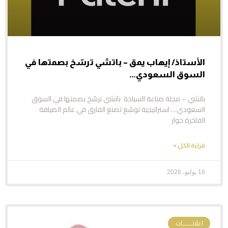
الأستاذ/ إيهاب يمق – باتشي ترسّخ بصمتها في
السوق السعودي…
باتشي – مجلة صناعة السياحة باتشي ترسّخ بصمتها في السوق
السعودي… استراتيجية توسّع تصنع الفارق في عالم الضيافة
الفاخرة حوار
قراءة الكل »
16 يوليو، 2026
اعلانـــــــات