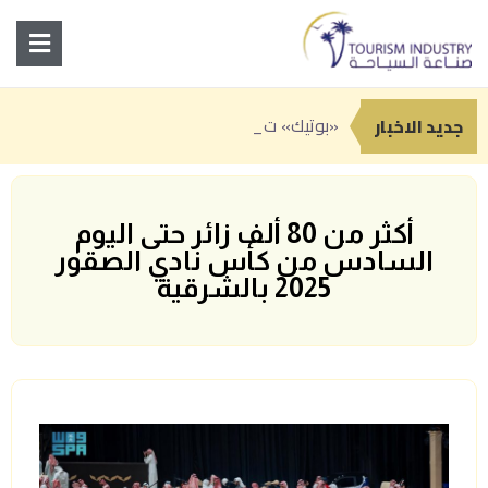
«بوتيك» تطلق الهوية البص
انطلاق النسخة الثانية من «سوق رغدان التاريخي» ضمن فعاليات صيف الباحة 2026
جدة تعزز حضورها السياحي بباقة من التجارب الصيفية بين المغامرة والترفيه والفن
جديد الاخبار
أكثر من 80 ألف زائر حتى اليوم
السادس من كأس نادي الصقور
2025 بالشرقية