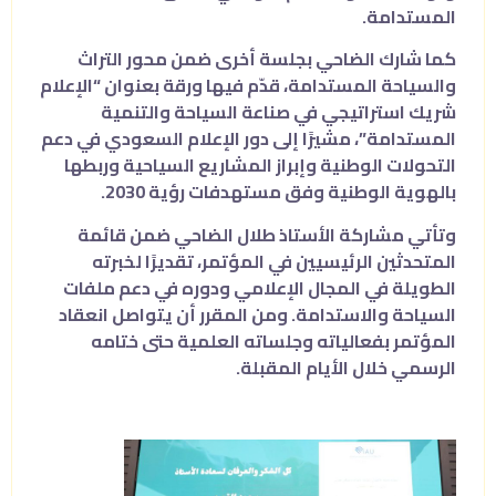
المستدامة.
كما شارك الضاحي بجلسة أخرى ضمن محور التراث
والسياحة المستدامة، قدّم فيها ورقة بعنوان “الإعلام
شريك استراتيجي في صناعة السياحة والتنمية
المستدامة”، مشيرًا إلى دور الإعلام السعودي في دعم
التحولات الوطنية وإبراز المشاريع السياحية وربطها
بالهوية الوطنية وفق مستهدفات رؤية 2030.
وتأتي مشاركة الأستاذ طلال الضاحي ضمن قائمة
المتحدثين الرئيسيين في المؤتمر، تقديرًا لخبرته
الطويلة في المجال الإعلامي ودوره في دعم ملفات
السياحة والاستدامة. ومن المقرر أن يتواصل انعقاد
المؤتمر بفعالياته وجلساته العلمية حتى ختامه
الرسمي خلال الأيام المقبلة.