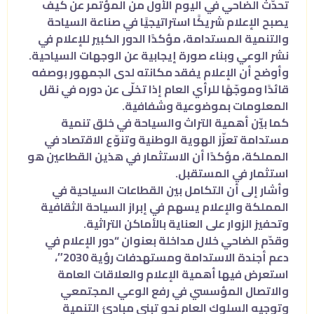
تحدّث الضاحي في اليوم الأول من المؤتمر عن كيف
يصبح الإعلام شريكًا استراتيجيًا في صناعة السياحة
والتنمية المستدامة، مؤكدًا الدور الكبير للإعلام في
نشر الوعي وبناء صورة إيجابية عن الوجهات السياحية.
وأوضح أن الإعلام يفقد مكانته لدى الجمهور بوصفه
قائدًا وموجّهًا للرأي العام إذا تخلّى عن دوره في نقل
المعلومات بموضوعية وشفافية.
كما بيّن أهمية التراث والسياحة في خلق تنمية
مستدامة تعزّز الهوية الوطنية وتنوّع الاقتصاد في
المملكة، مؤكدًا أن الاستثمار في هذين القطاعين هو
استثمار في المستقبل.
وأشار إلى أن التكامل بين القطاعات السياحية في
المملكة والإعلام يسهم في إبراز السياحة الثقافية
وتحفيز الزوار على العناية بالأماكن التراثية.
وقدّم الضاحي خلال مداخلة بعنوان “دور الإعلام في
دعم أجندة الاستدامة ومستهدفات رؤية 2030″،
استعرض فيها أهمية الإعلام والعلاقات العامة
والاتصال المؤسسي في رفع الوعي المجتمعي
وتوجيه السلوك العام نحو تبني مبادئ التنمية