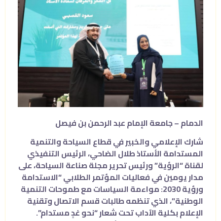
الدمام – جامعة الإمام عبد الرحمن بن فيصل
شارك الإعلامي والخبير في قطاع السياحة والتنمية
المستدامة الأستاذ طلال الضاحي، الرئيس التنفيذي
لقناة “الرؤية” ورئيس تحرير مجلة صناعة السياحة، على
مدار يومين في فعاليات المؤتمر الطلابي “الاستدامة
ورؤية 2030: مواءمة السياسات مع طموحات التنمية
الوطنية”، الذي تنظمه طالبات قسم الاتصال وتقنية
الإعلام بكلية الآداب تحت شعار “نحو غدٍ مستدام”.