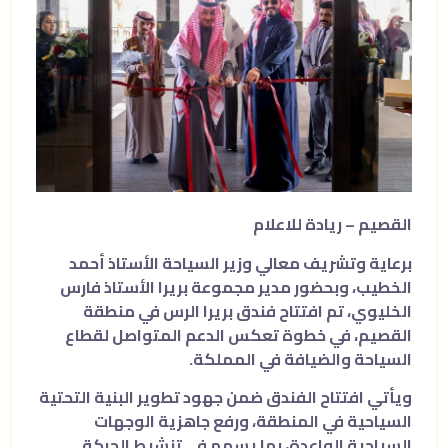
القصيم – ريادة للاعلام
برعاية وتشريف معالي وزير السياحة الأستاذ أحمد
الخطيب، وبحضور مدير مجموعة بريرا الأستاذ فارس
الخليوي، تم افتتاح فندق بريرا الرس في منطقة
القصيم، في خطوة تعكس الدعم المتواصل لقطاع
السياحة والضيافة في المملكة.
ويأتي افتتاح الفندق ضمن جهود تطوير البنية التحتية
السياحية في المنطقة، ورفع جاهزية الوجهات
السياحية الواعدة، بما يسهم في تنشيط الحركة