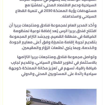
السياحية ودعم الاقتصاد المحلي، تماشيًا مع
مستهدفات رؤية المملكة 2030 في تنمية القطاع
السياحي واستدامته.
وأكد المدير العام لمجموعة فنادق ومنتجعات بريرا أن
افتتاح فندق بريرا الرس يُعد إضافة نوعية لمنظومة
الضيافة في منطقة القصيم، ويجسّد التزام المجموعة
بتقديم تجربة إقامة متميزة وفق أعلى معايير الجودة
والخدمة، وبما يلبي تطلعات الزوّار والمقيمين.
وتواصل مجموعة فنادق ومنتجعات بريرا التزامها
بالاستثمار في تطوير القطاع السياحي، وتقديم تجارب
ضيافة راقية، تسهم في تعزيز مكانة المملكة كوجهة
سياحية رائدة على المستويين المحلي والدولي