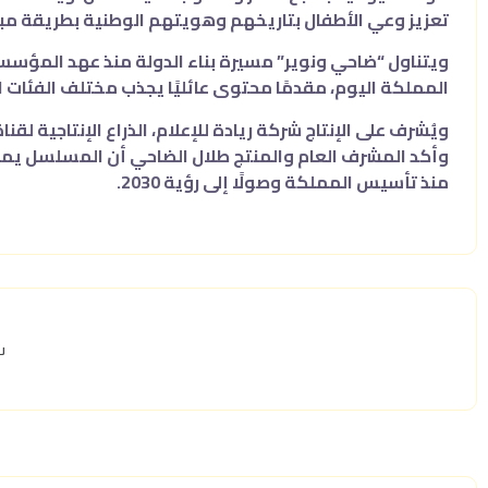
تعزيز وعي الأطفال بتاريخهم وهويتهم الوطنية بطريقة م
ويتناول “ضاحي ونوير” مسيرة بناء الدولة منذ عهد المؤسس 
المملكة اليوم، مقدمًا محتوى عائليًا يجذب مختلف الفئات
ويُشرف على الإنتاج شركة ريادة للإعلام، الذراع الإنتاجية
وأكد المشرف العام والمنتج طلال الضاحي أن المسلسل يمث
منذ تأسيس المملكة وصولًا إلى رؤية 2030.
ش