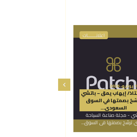
اعلانـــــــات
اعلانـــــــات
16 يوليو، 2026
فندق ناس – ناصر أحمد
، 2026
تاذ/ إيهاب يمق – باتشي
السويدان، الرئيس التنفيذي
سّخ بصمتها في السوق
لضفاف الفندقية ومؤسس
السعودي…
فندق ناس:
شي - مجلة صناعة السياحة
فندق ناس - مجلة صناعة السياحة
 ترسّخ بصمتها في السوق...
مقابلة مع الأستاذ ناصر...