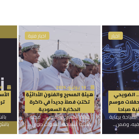
اخبار
اخبار فنية
16 يوليو، 2026
16 يوليو
.. الضويحي
هيئةِ المسرحِ والفنونِ الأدائيَّةِ
الأس
 حفلات موسم
تكتبُ فصلاً جديداً في ذاكرة
تر
ية صباحا
الحكاية السعودية
لسياحة برعاية
هيئة المسرح والفنون _ مجلة
بات
رفيه، وضمن...
صناعة السياحة لسنوات طوال،...
باتشي