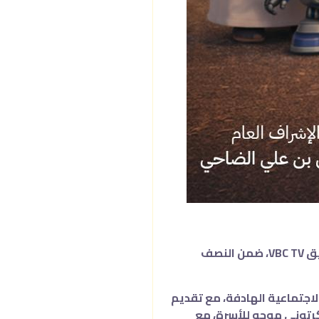
أعلنت قناة الرؤية عن بدء عرض مسلسلها الكرتوني الجديد “ضاحي ونوير”، الذي يُعرض حاليًا على شاشة القناة ومن خلال تطبيق VBC TV، ضمن النصف
جتماعية الهادفة، مع تقديم
رتوني موجه للأسرة، مع