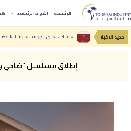
الرئيسية
الأبواب الرئيسية
هيئ
انطلاق النسخة الثانية من «سوق رغدان ال
جدة تعزز حضورها السياحي بباقة من التج
«بوتيك» تطلق الهوية البصرية لـ«القصر ا
جديد الاخبار
إطلاق مسلسل “ضاحي ونوير” 