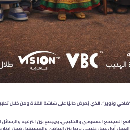
لمجتمع السعودي والخليجي، ويجمع بين الترفيه والرسائل الا
لعمل أول عمل خليجي يربط بين الماضي والمستقبل ضمن إطار ك