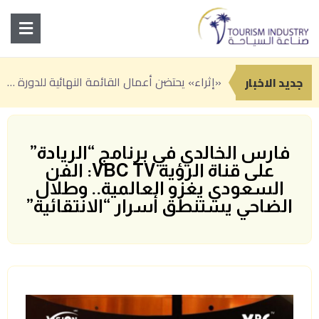
«بوتيك»
انطلاق النسخة الثانية من «سوق رغدان التاريخي» ضمن فعاليات صيف الباحة 2026
جدة تعزز حضورها السياحي بباقة من التجارب الصيفية بين المغامرة والترفيه والفن
جديد الاخبار
فارس الخالدي في برنامج “الريادة”
على قناة الرؤية VBC TV: الفن
السعودي يغزو العالمية.. وطلال
الضاحي يستنطق أسرار “الانتقائية”