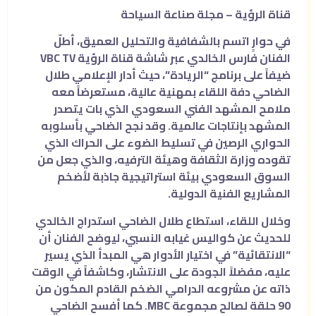
قناة الرؤية – مجلة صناعة السياحة
في حوارٍ اتسم بالشفافية والتحليل العميق، أطلّ
الفنان فارس الخالدي عبر شاشة قناة الرؤية VBC TV
ضيفاً على برنامج “الريادة”، حيث أدار الإعلامي طلال
الضاحي دفة اللقاء بمهنية عالية، مستعرضاً معه
ملامح المشهد الفني السعودي الذي بات يتصدر
المشهد بإنتاجات عالمية. وقد نجح الضاحي بأسلوبه
الحواري الرصين في تسليط الضوء على الحراك الذي
تقوده وزارة الثقافة وهيئة الترفيه، والذي جعل من
السوق السعودي بيئة استراتيجية جاذبة لأضخم
المشاريع الفنية الدولية.
وخلال اللقاء، استطاع طلال الضاحي استدراج الخالدي
للحديث عن كواليس غيابه النسبي، ليوضح الفنان أن
“الانتقائية” في اختيار الأدوار هي المبدأ الذي يسير
عليه، مفضلاً الجودة على الانتشار، وكاشفاً في الوقت
ذاته عن مشروعه الدرامي الضخم القادم المكون من
90 حلقة لصالح مجموعة MBC. كما أفسح الضاحي