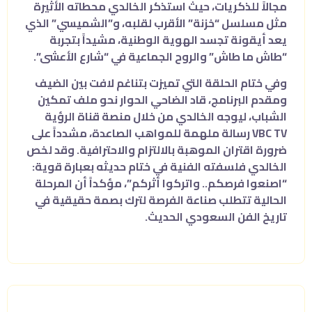
مجالاً للذكريات، حيث استذكر الخالدي محطاته الأثيرة
مثل مسلسل “خزنة” الأقرب لقلبه، و”الشميسي” الذي
يعد أيقونة تجسد الهوية الوطنية، مشيداً بتجربة
“طاش ما طاش” والروح الجماعية في “شارع الأعشى”.
وفي ختام الحلقة التي تميزت بتناغم لافت بين الضيف
ومقدم البرنامج، قاد الضاحي الحوار نحو ملف تمكين
الشباب، ليوجه الخالدي من خلال منصة قناة الرؤية
VBC TV رسالة ملهمة للمواهب الصاعدة، مشدداً على
ضرورة اقتران الموهبة بالالتزام والاحترافية. وقد لخص
الخالدي فلسفته الفنية في ختام حديثه بعبارة قوية:
“اصنعوا فرصكم.. واتركوا أثركم”، مؤكداً أن المرحلة
الحالية تتطلب صناعة الفرصة لترك بصمة حقيقية في
تاريخ الفن السعودي الحديث.