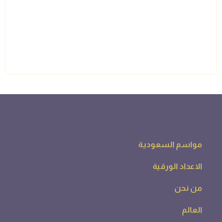
باب وزارة الثقافة
باب هيئة الترفية
باب مشروع صناعة السياحة
باب وزارة السياحة
باب برنامج التحول الوطني
تواصل معنا
0532879993
info@alsyaha.com