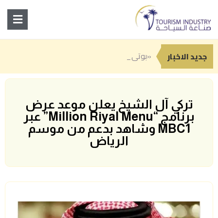
«بوتيك» تطلق الهوي
انطلاق النسخة الثانية من «سوق رغدان التاريخي» ضمن فعاليات صيف الباحة 2026
جدة تعزز حضورها السياحي بباقة من التجارب الصيفية بين المغامرة والترفيه والفن
جديد الاخبار
تركي آل الشيخ يعلن موعد عرض
برنامج “Million Riyal Menu” عبر
MBC1 وشاهد بدعم من موسم
الرياض