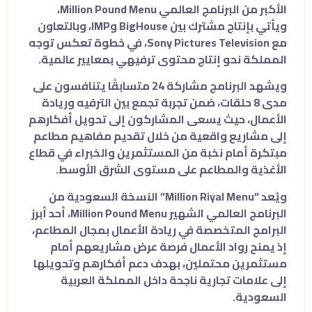
الأكبر من البرنامج العالمي Million Pound Menu،
ويأتي بإنتاج مشترك بين
BigHouse
و
IMP
، وبالتعاون
مع
Sony Pictures Television
، في خطوة تعكس توجه
المملكة نحو إنتاج محتوى ترفيهي بمعايير عالمية.
ويشهد البرنامج مشاركة 24 متسابقًا يتنافسون على
مدى 8 حلقات، ضمن تجربة تجمع بين الترفيه وريادة
الأعمال، حيث يسعى المشاركون إلى تحويل أفكارهم
إلى مشاريع واقعية من خلال تقديم مفاهيم مطاعم
مبتكرة أمام نخبة من المستثمرين والخبراء في قطاع
الأغذية والمطاعم على مستوى الشرق الأوسط.
ويُعد “Million Riyal Menu” النسخة السعودية من
البرنامج العالمي الشهير Million Pound Menu، أحد أبرز
البرامج المتخصصة في ريادة الأعمال بمجال المطاعم،
إذ يمنح رواد الأعمال فرصة عرض مشاريعهم أمام
مستثمرين محتملين، بهدف دعم أفكارهم وتحويلها
إلى علامات تجارية ناجحة داخل
المملكة العربية
السعودية
.