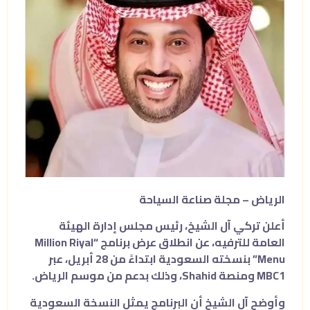
الرياض – مجلة صناعة السياحة
أعلن
تركي آل الشيخ
، رئيس مجلس إدارة
الهيئة
العامة للترفيه
، عن انطلاق عرض برنامج “Million Riyal
Menu” بنسخته السعودية ابتداءً من 28 أبريل، عبر
MBC1
ومنصة
Shahid
، وذلك بدعم من
موسم الرياض
.
وأوضح آل الشيخ أن البرنامج يمثل النسخة السعودية