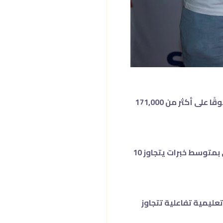
حقق مجتمع “خلك فاهم” إنجازًا سعوديًا عالميًا بتصدره المركز الأول في فئة “التطوير الذاتي” على منصة سكول الدولية، متفوقًا على أكثر من 171,000
ويأتي هذا الإنجاز تتويجًا لنموذج تعليمي مبتكر قائم على “التعلم المجتمعي”، حيث يضم المجتمع أكثر من 1,800 عضو مهني بمتوسط خبرات يتجاوز 10
عليمية تفاعلية تتجاوز