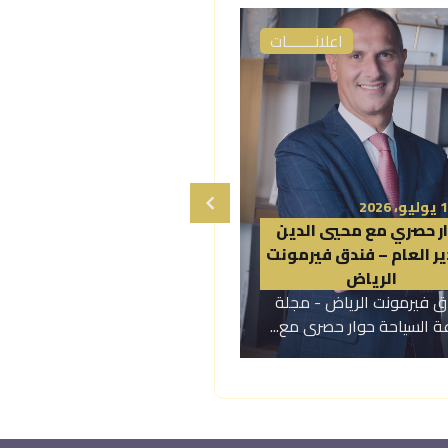
اعلانـــــــات
اعلانـــــــات
16 يوليو، 2026
فندق ناس – ناصر أحمد
، 2026
تاذ/ إيهاب يمق – باتشي
السويدان، الرئيس التنفيذي
سّخ بصمتها في السوق
لضفاف الفندقية ومؤسس
السعودي…
فندق ناس:
شي - مجلة صناعة السياحة
فندق ناس - مجلة صناعة السياحة
 ترسّخ بصمتها في السوق...
مقابلة مع الأستاذ ناصر...