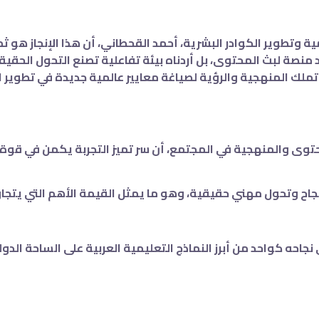
ة وتطوير الكوادر البشرية، أحمد القحطاني، أن هذا الإنجاز هو ث
 منصة لبث المحتوى، بل أردناه بيئة تفاعلية تصنع التحول الحقي
تملك المنهجية والرؤية لصياغة معايير عالمية جديدة في تطوير
حتوى والمنهجية في المجتمع، أن سر تميز التجربة يكمن في قوة ال
اح وتحول مهني حقيقية، وهو ما يمثل القيمة الأهم التي يتجاوز 
نجاحه كواحد من أبرز النماذج التعليمية العربية على الساحة الدول