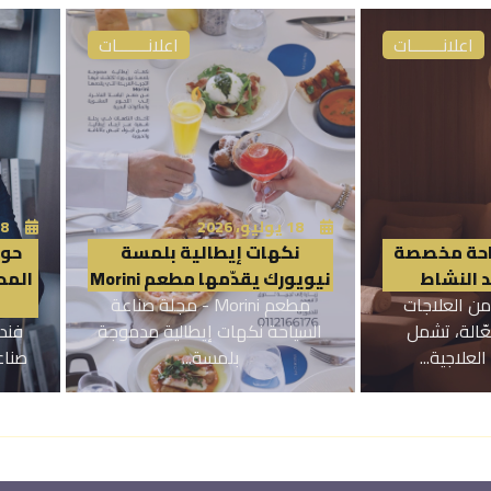
اخبار
اخبار فنية
16 يوليو، 2026
16 يوليو
.. الضويحي
هيئةِ المسرحِ والفنونِ الأدائيَّةِ
الأس
 حفلات موسم
تكتبُ فصلاً جديداً في ذاكرة
تر
ية صباحا
الحكاية السعودية
لسياحة برعاية
هيئة المسرح والفنون _ مجلة
بات
رفيه، وضمن...
صناعة السياحة لسنوات طوال،...
باتشي