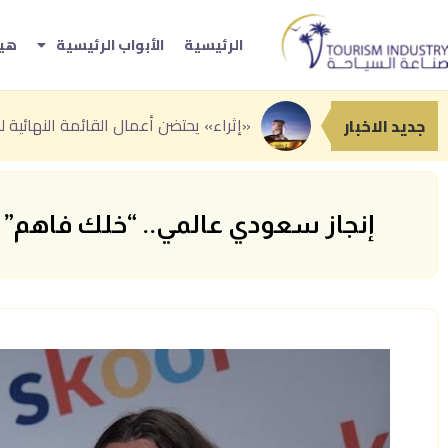
الرئيسية
الأبواب الرئيسية
هيئ
«بوتيك» تطلق الهوية البص
انطلاق النسخة الثانية من «سوق رغدان ال
جدة تعزز حضورها السياحي بباقة من التج
جديد الاخبار
إنجاز سعودي عالمي.. “خلك فاهم” يتصدر 