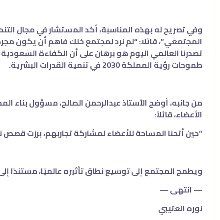
وفي تصريح له بهذه المناسبة، أكد المستشار في مجال التنمي
المجتمعي”، قائلاً: “لم نرد لمجتمع خلك فاهم أن يكون مجرد
تصدرنا العالمي اليوم هو برهان على أن الكفاءة السعودية 
طموحات رؤية المملكة 2030 في تنمية القدرات البشرية.
من جانبه، أوضح الأستاذ عبدالرحمن الصالح، مسؤول بناء الم
الأعضاء، قائلاً:
“حين أتحنا المساحة للأعضاء لمشاركة تجاربهم، برزت قصص نج
ويطمح المجتمع إلى توسيع نطاق تأثيره عالميًا، مستندًا إلى 
— انتهى —
نوره العتيبي