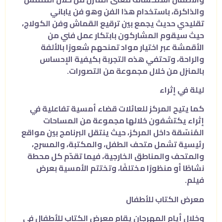
والذاكرة، باستخدام هذا الفن وهو فن ياباني
تقليدي حديث يجمع بين ترقيع القماش وفن الكولاج،
حيث سيقوم المشاركون بابتكار عمل فني من
الأقمشة عبر اختيار مواد تمنحهم شعورًا بالألفة
والراحة، وتحتفي هذه التجربة بكيفية الإحساس
بالمنزل من خلال مجموعة من التصورات.
ليلة في إثراء
كما يتيح المركز للعائلات قضاء أمسية تفاعلية في
إثراء يكتشفون خلالها مجموعة من المساحات
المُنسّقة داخل المركز، حيث ينتقل البرنامج بين مواقع
رئيسية تشمل متحف الطفل، والمكتبة، والمسرح،
والمتحف والمناطق الخارجية، فيما تقدّم كل محطة
نشاطًا أو منظورًا مختلفًا، وتختتم الأمسية بعرض
فيلم.
معرض الكتاب للأطفال
وخلال أيام المهرجان يقام معرض الكتاب للأطفال في