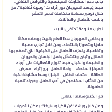
جانب دعم المشاركة المجتمعية والتواصل الثقافي،
فيما يُجسد المهرجان دور إثراء كـ “وجهة ثقافية”، من
خلال توفير مساحة متكاملة تدمج التعلّم
باللعب للأطفال والعائلات.
تجارب متنوعة تحتفي بالبيت
ويحتفي المهرجان هذا العام بالبيت بوصفه مكانًا
ماديًا وشعورًا بالانتماء، ومن خلال تجارب عملية
وتفاعلية، يتعرّف الأطفال على الكيفية التي تُصمّم بها
المنازل وتُبنى وتتشكّل بفعل الإنسان والحيوان
والطبيعة والخيال، فيما تتوزع الفعاليات على أرجاء
المركز (المتحف – واحة الطفل- برج إثراء- معرض
الطاقة – متحف الطفل – البلازا) وسط مشاركة نخبة
من الكتّاب المختصين في أدب الطفل، وخبراء تنمية
الطفولة.
فن الكينوسايغا الياباني
ومن خلال ورشة “فن الكينوسايغا”؛ يمكن للأمهات
والأطفال استكشاف معنى المنزل من خلال الملمس