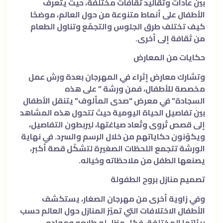
بين عادات وتقاليد ثقافات مختلفة، حيث يتعرف
الأطفال على أنماط متنوعة من حول العالم، موضحًا
كيف تختلف طرق الجلوس والتجمّع وتناول الطعام
من ثقافة إلى أخرى.
حكايات من المعارض
وتشارك معارض إثراء في المهرجان بعدة ورش عمل
مخصصة للأطفال، فمن ورشة ” على هذه
السجادة” في معرض “صدى المألوف” يتنقل الأطفال
بين تفاصيل الحياة اليومية حيث تتحول هذه المشاهد
إلى قصص تُروى وتُعاد صياغتها، ليربطون التفاصيل،
ويكوّنون حكاياتهم من خلال الرسم والسرد. في نهاية
الورشة تتجمع اللحظات الصغيرة لتشكّل قصة أكبر،
يصنعها الطفل من ملاحظاته وخياله.
تصميم منازل بروح الطفولة
وفي زاوية أخرى من مهرجان الصغار، يستكشف
الأطفال الاختلافات التي تميّز المنازل حول العالم حسب
بيئاتها المختلفة، فكل منزل له طابعه ومواده