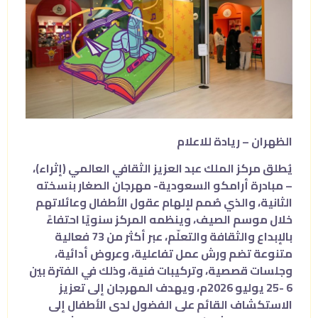
الظهران – ريادة للاعلام
يُطلق مركز الملك عبد العزيز الثقافي العالمي (إثراء)،
– مبادرة أرامكو السعودية- مهرجان الصغار بنسخته
الثانية، والذي صُمم لإلهام عقول الأطفال وعائلاتهم
خلال موسم الصيف، وينظمه المركز سنويًا احتفاءً
بالإبداع والثقافة والتعلّم، عبر أكثر من 73 فعالية
متنوعة تضم ورش عمل تفاعلية، وعروض أدائية،
وجلسات قصصية، وتركيبات فنية، وذلك في الفترة بين
6 -25 يوليو 2026م، ويهدف المهرجان إلى تعزيز
الاستكشاف القائم على الفضول لدى الأطفال إلى