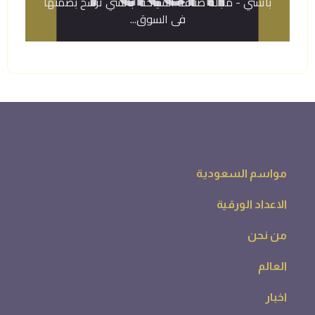
باتشي - مجلة صناعة السياحة باتشي ترسّخ بصمتها
في السوق...
16 
​فند
مواسم السعودية
الاعداد الورقية
من نحن
العالم
اخبار