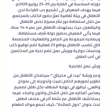
دورته السادسة في الفترة بين 20-25 يوليو 2026م،
فيما يهدف المعرض إلى تشجيع حب القراءة لدى
الأطفال في بيئة ثقافية تعزّز حضور الكتاب بالمجتمع،
من خلال استضافة دور نشر مميزة تخص الأطفال
واليافعين، حيث يستهدف الأطفال من عمر 4-14 سنة،
فيما يأتي المعرض بحضور دولة شرف مستضافة،
ويصاحبه مجموعة من البرامج والفعاليات المخصصة
التي تناسب الأطفال بواقع 23 فعالية تضم توقيع كتب
وجلسات حوارية وورش عمل تضم نخبة من المختصين
في أدب الطفل.
ورش عمل تفاعلية
وعبر ورشة “بيت في مخيلتي”؛ سيتمكن الأطفال من
تطوير تصورهم الخاص للبيت وتحويله إلى نموذج
واقعي، ليظهر في نهاية المطاف لكل طفل تصميم
يعكس أفكاره من خلال الشكل واللون والبناء. فيما
يستكشف الأطفال عبر نشاط آخر في متحف الطفل
تحت عنوان “حول المائدة”، كيف تجمع موائد الطعام