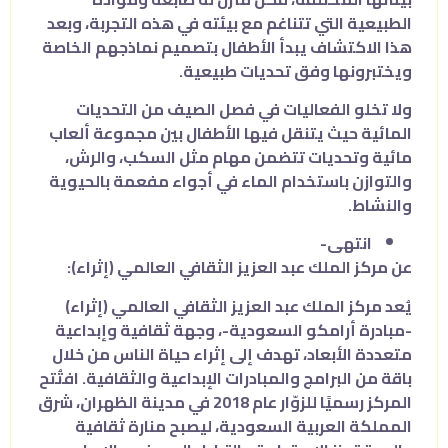
الطبيعية التي تتناغم مع بيئته في هذه التجربة، وبعد
هذا الاكتشاف يبدأ الأطفال بتصميم نماذجهم الخاصة
ويختبرونها وفق تحديات طبيعية.
ولا تخلو الفعاليات في فصل الصيف من التحديات
المائية حيث يتنقل فيها الأطفال بين مجموعة ألعاب
مائية وتحديات تتضمن مهام مثل السكب، والرش،
والتوازن باستخدام الماء في أجواء مفعمة بالحيوية
والنشاط.
انتهى-
عن مركز الملك عبد العزيز الثقافي العالمي (إثراء):
يُعد مركز الملك عبد العزيز الثقافي العالمي (إثراء)
-مبادرة أرامكو السعودية-، وجهة ثقافية وإبداعية
متعددة الأبعاد، تهدف إلى إثراء حياة الناس من خلال
باقة من البرامج والمبادرات الإبداعية والثقافية. افتُتح
المركز رسميًا للزوّار عام 2018 في مدينة الظهران، شرق
المملكة العربية السعودية، ليصبح منارة ثقافية