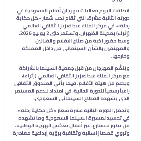
انطلقت اليوم فعاليات مهرجان أفلام السعودية في
دورته الثانية عشرة، التي تُقام تحت شعار «كل حكاية
رحلة»، في مركز الملك عبدالعزيز الثقافي العالمي
(إثراء) بمدينة الظهران، وتستمر حتى 2 يوليو 2026،
وسط حضور نخبة من صنّاع الأفلام والفنانين
والمهتمين بالشأن السينمائي من داخل المملكة
وخارجها.
ويُنظَّم المهرجان من قبل جمعية السينما بالشراكة
مع مركز الملك عبدالعزيز الثقافي العالمي (إثراء)،
وبدعم من هيئة الأفلام، فيما يأتي الصندوق الثقافي
راعياً رسمياً للدورة الحالية، في امتداد للدعم المستمر
الذي يشهده القطاع السينمائي السعودي.
وتحمل الدورة الثانية عشرة شعار «كل حكاية رحلة»،
في تجسيد لمسيرة السينما السعودية وما تشهده
من تطور متسارع، عبر أعمال تعكس الهوية الوطنية،
وتروي قصصاً إنسانية وثقافية برؤية إبداعية معاصرة.