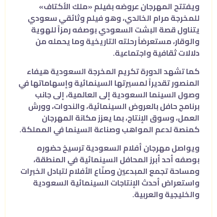
ويفتتح المهرجان عروضه بفيلم «ملك الأكتاف»
للمخرجة مرام الخالدي، وهو فيلم وثائقي سعودي
يتناول قصة البشت السعودي بوصفه رمزاً للهوية
والوقار، مستعرضاً رحلته التاريخية وما يحمله من
دلالات ثقافية واجتماعية.
كما تشهد الدورة تكريم المخرجة السعودية هيفاء
المنصور تقديراً لمسيرتها السينمائية وإسهاماتها في
وصول السينما السعودية إلى العالمية، إلى جانب
برنامج حافل بالعروض السينمائية، والندوات، وورش
العمل، وسوق الإنتاج، بما يعزز مكانة المهرجان
كمنصة لدعم المواهب وصناعة السينما في المملكة.
ويواصل مهرجان أفلام السعودية ترسيخ حضوره
بوصفه أحد أبرز المحافل السينمائية في المنطقة،
ومساحة تجمع المبدعين وصنّاع الأفلام لتبادل الخبرات
واستعراض أحدث الإنتاجات السينمائية السعودية
والخليجية والعربية.