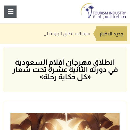
«بوتيك» تطلق الهوية البصرية لـ«القصر
انطلاق النسخة الثانية من «سوق رغدان التاريخي» ضمن فعاليات صيف الباحة 2026
جدة تعزز حضورها السياحي بباقة من التجارب الصيفية بين المغامرة والترفيه والفن
جديد الاخبار
انطلاق مهرجان أفلام السعودية
في دورته الثانية عشرة تحت شعار
«كل حكاية رحلة»