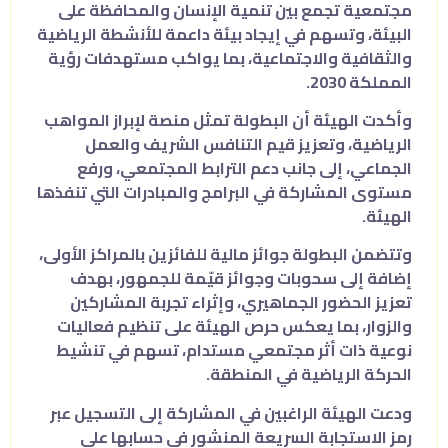
مجتمعية تجمع بين تنمية الإنسان والمحافظة على
البيئة، وتسهم في إيجاد بيئة داعمة للأنشطة الرياضية
والثقافية والاجتماعية، بما يواكب مستهدفات رؤية
المملكة 2030.
وأكدت الهيئة أن البطولة تمثل منصة لإبراز المواهب
الرياضية، وتعزيز قيم التنافس الشريف والعمل
الجماعي، إلى جانب دعم الترابط المجتمعي، ورفع
مستوى المشاركة في البرامج والمبادرات التي تنفذها
الهيئة.
وتتضمن البطولة جوائز مالية للفائزين بالمراكز الأولى،
إضافة إلى سحوبات وجوائز قيّمة للجمهور، بهدف
تعزيز الحضور الجماهيري، وإثراء تجربة المشاركين
والزوار، بما يعكس حرص الهيئة على تنظيم فعاليات
نوعية ذات أثر مجتمعي مستدام، تسهم في تنشيط
الحركة الرياضية في المنطقة.
ودعت الهيئة الراغبين في المشاركة إلى التسجيل عبر
رمز الاستجابة السريعة المنشور في حسابها على