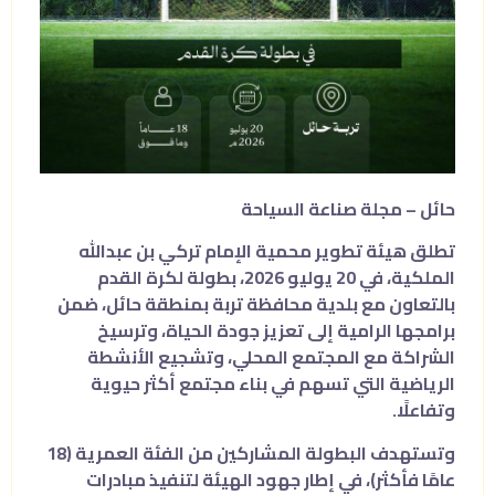
حائل – مجلة صناعة السياحة
تطلق هيئة تطوير محمية الإمام تركي بن عبدالله
الملكية، في 20 يوليو 2026، بطولة لكرة القدم
بالتعاون مع بلدية محافظة تربة بمنطقة حائل، ضمن
برامجها الرامية إلى تعزيز جودة الحياة، وترسيخ
الشراكة مع المجتمع المحلي، وتشجيع الأنشطة
الرياضية التي تسهم في بناء مجتمع أكثر حيوية
وتفاعلًا.
وتستهدف البطولة المشاركين من الفئة العمرية (18
عامًا فأكثر)، في إطار جهود الهيئة لتنفيذ مبادرات