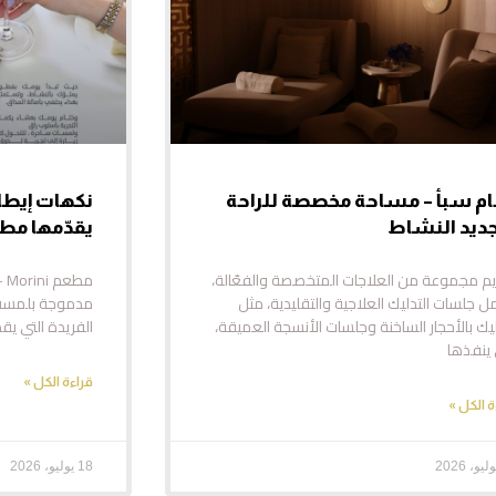
م سبأ – مساحة مخصصة للراحة
نكهات إيطا
ديد النشاط
يقدّمها مطعم ni
م مجموعة من العلاجات المتخصصة والفعّالة،
مط
 جلسات التدليك العلاجية والتقليدية، مثل
مدموجة بلمسة ن
ليك بالأحجار الساخنة وجلسات الأنسجة العميقة،
الفريدة التي يقدمها Morini
 ينفذها
قراءة الكل »
ة الكل »
18 يوليو، 2026