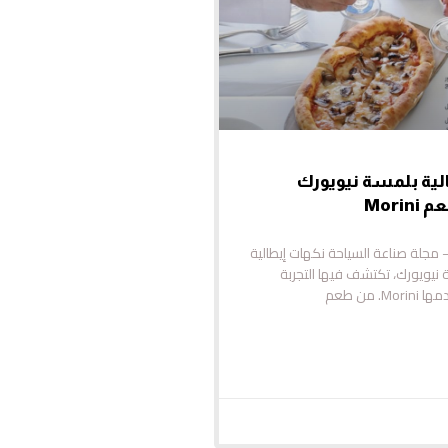
لية بلمسة نيويورك
Mori
عم Morini – مجلة صناعة السياحة نكهات إيطالية
يويورك، تكتشف فيها التجربة
. من طعم