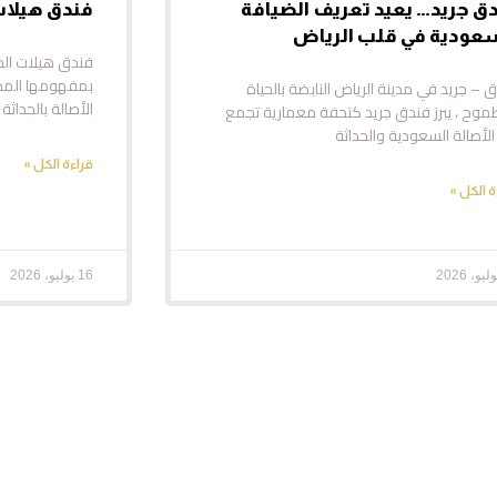
ق جريد… يعيد تعريف الضيافة
​فندق هيلات
عودية في قلب الرياض
​فندق هيلات الخب
بمفهومها المخ
 – جريد في مدينة الرياض النابضة بالحياة
الأصالة بالحداث
موح ، يبرز فندق جريد كتحفة معمارية تجمع
الأصالة السعودية والحداثة
قراءة الكل »
ة الكل »
16 يوليو، 2026