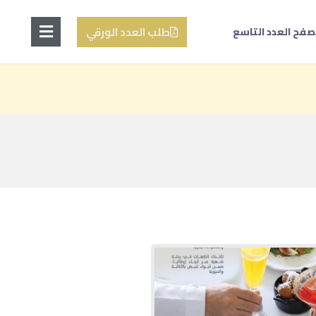
طلب العدد الورقي
صفح العدد التاسع