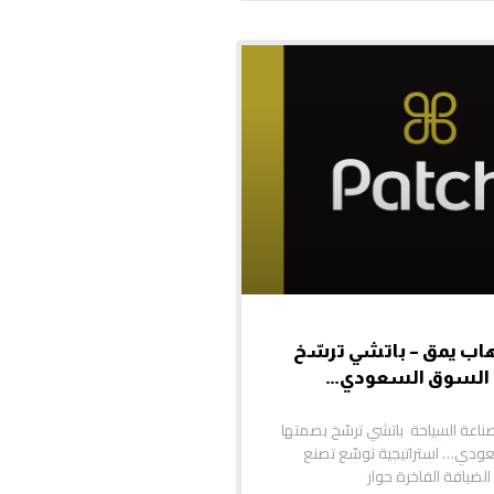
هاب يمق – باتشي ترسّخ
 السوق السعودي…
ناعة السياحة باتشي ترسّخ بصمتها
ودي… استراتيجية توسّع تصنع
الضيافة الفاخرة حوار