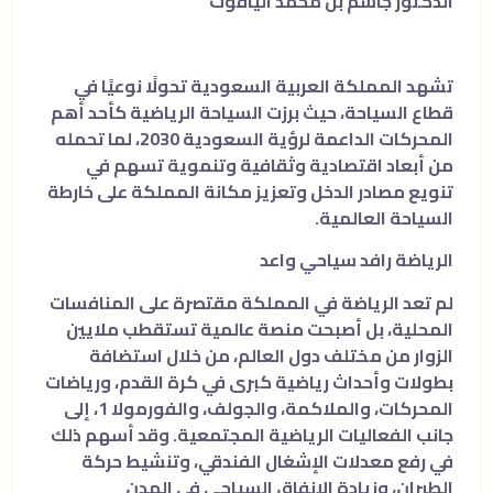
الدكتور جاسم بن محمد الياقوت
تشهد المملكة العربية السعودية تحولًا نوعيًا في
قطاع السياحة، حيث برزت السياحة الرياضية كأحد أهم
المحركات الداعمة لرؤية السعودية 2030، لما تحمله
من أبعاد اقتصادية وثقافية وتنموية تسهم في
تنويع مصادر الدخل وتعزيز مكانة المملكة على خارطة
السياحة العالمية.
الرياضة رافد سياحي واعد
لم تعد الرياضة في المملكة مقتصرة على المنافسات
المحلية، بل أصبحت منصة عالمية تستقطب ملايين
الزوار من مختلف دول العالم، من خلال استضافة
بطولات وأحداث رياضية كبرى في كرة القدم، ورياضات
المحركات، والملاكمة، والجولف، والفورمولا 1، إلى
جانب الفعاليات الرياضية المجتمعية. وقد أسهم ذلك
في رفع معدلات الإشغال الفندقي، وتنشيط حركة
الطيران، وزيادة الإنفاق السياحي في المدن