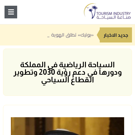
«بوتيك» تطلق الهوية البصرية لـ«القصر
انطلاق النسخة الثانية من «سوق رغدان التاريخي» ضمن فعاليات صيف الباحة 2026
جدة تعزز حضورها السياحي بباقة من التجارب الصيفية بين المغامرة والترفيه والفن
جديد الاخبار
السياحة الرياضية في المملكة
ودورها في دعم رؤية 2030 وتطوير
القطاع السياحي