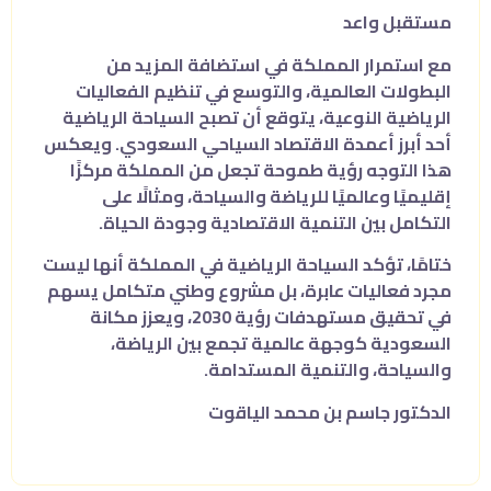
مستقبل واعد
مع استمرار المملكة في استضافة المزيد من
البطولات العالمية، والتوسع في تنظيم الفعاليات
الرياضية النوعية، يتوقع أن تصبح السياحة الرياضية
أحد أبرز أعمدة الاقتصاد السياحي السعودي. ويعكس
هذا التوجه رؤية طموحة تجعل من المملكة مركزًا
إقليميًا وعالميًا للرياضة والسياحة، ومثالًا على
التكامل بين التنمية الاقتصادية وجودة الحياة.
ختامًا، تؤكد السياحة الرياضية في المملكة أنها ليست
مجرد فعاليات عابرة، بل مشروع وطني متكامل يسهم
في تحقيق مستهدفات رؤية 2030، ويعزز مكانة
السعودية كوجهة عالمية تجمع بين الرياضة،
والسياحة، والتنمية المستدامة.
الدكتور جاسم بن محمد الياقوت