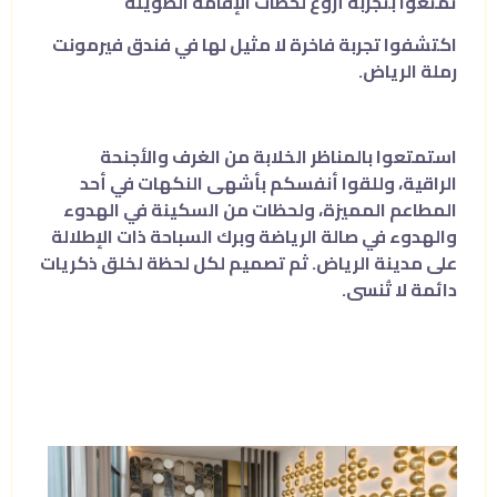
تمتعوا بتجربة أروع لحظات الإقامة الطويلة
اكتشفوا تجربة فاخرة لا مثيل لها في فندق فيرمونت
رملة الرياض.
استمتعوا بالمناظر الخلابة من الغرف والأجنحة
الراقية، وللقوا أنفسكم بأشهى النكهات في أحد
المطاعم المميزة، ولحظات من السكينة في الهدوء
والهدوء في صالة الرياضة وبرك السباحة ذات الإطلالة
على مدينة الرياض. ثم تصميم لكل لحظة لخلق ذكريات
دائمة لا تُنسى.