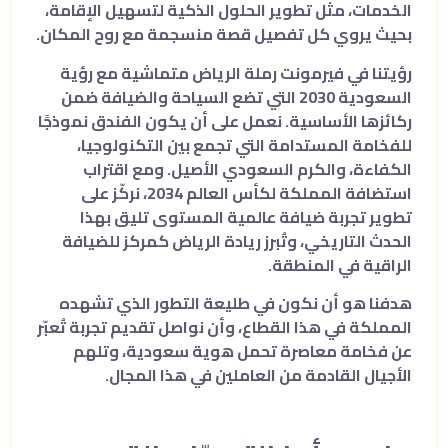
الخدمات، مثل تطوير الحلول الذكية لتسهيل الإقامة،
بحيث يروي كل تفصيل قصة منسجمة مع روح المكان.
رؤيتنا في فيرمونت رملة الرياض متماشية مع رؤية
السعودية 2030 التي تضع السياحة والضيافة ضمن
ركائزها الأساسية. نعمل على أن يكون الفندق نموذجًا
للفخامة المستدامة التي تجمع بين التكنولوجيا،
الكفاءة، والكرم السعودي الأصيل. ومع اقتراب
استضافة المملكة لكأس العالم 2034، نركّز على
تطوير تجربة ضيافة عالمية المستوى تليق بهذا
الحدث التاريخي، وتُبرز ريادة الرياض كمركز للضيافة
الراقية في المنطقة.
هدفنا هو أن نكون في طليعة التطور الذي تشهده
المملكة في هذا القطاع، وأن نواصل تقديم تجربة تُعبّر
عن فخامة معاصرة تحمل هوية سعودية، وتلهم
الأجيال القادمة من العاملين في هذا المجال.