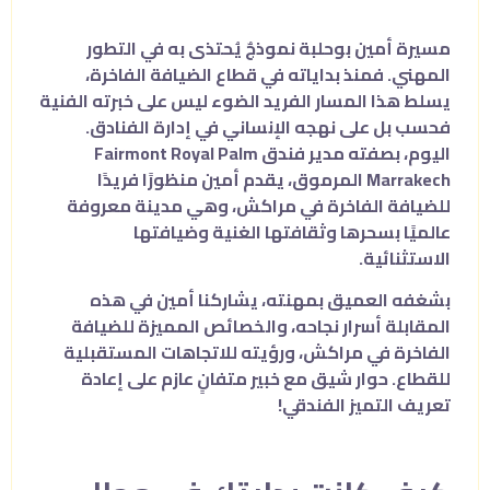
مسيرة أمين بوحلبة نموذجٌ يُحتذى به في التطور
المهني. فمنذ بداياته في قطاع الضيافة الفاخرة،
يسلط هذا المسار الفريد الضوء ليس على خبرته الفنية
فحسب بل على نهجه الإنساني في إدارة الفنادق.
اليوم، بصفته مدير فندق Fairmont Royal Palm
Marrakech المرموق، يقدم أمين منظورًا فريدًا
للضيافة الفاخرة في مراكش، وهي مدينة معروفة
عالميًا بسحرها وثقافتها الغنية وضيافتها
الاستثنائية.
بشغفه العميق بمهنته، يشاركنا أمين في هذه
المقابلة أسرار نجاحه، والخصائص المميزة للضيافة
الفاخرة في مراكش، ورؤيته للاتجاهات المستقبلية
للقطاع. حوار شيق مع خبير متفانٍ عازم على إعادة
تعريف التميز الفندقي!