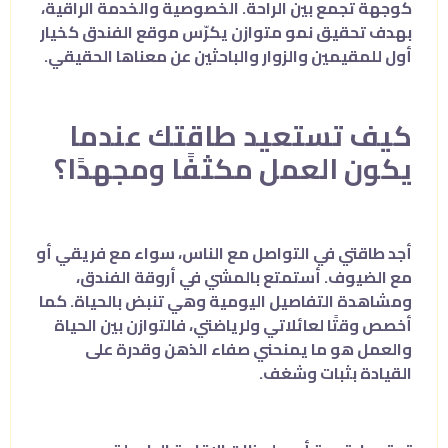
كوجهة تجمع بين الراحة. الخصوصية والخدمة الراقية،
بهدف تحقيق نمو متوازن يكرّس موقع الفندق كخيار
أول للمقيمين والزوار والباحثين عن معناها الحقيقي.
كيف تستعيد طاقتك عندما
يكون العمل مكثفًا ومجهدًا؟
أجد طاقتي في التواصل مع الناس، سواء مع فريقي أو
مع الضيوف. أستمتع بالمشي في أروقة الفندق،
ومشاهدة التفاصيل اليومية وهي تنبض بالحياة. كما
أخصص وقتًا لعائلاتي ولرياضتي، فالتوازن بين الحياة
والعمل هو ما يمنحني صفاء الذهن وقدرة على
القيادة بثبات وشغف.