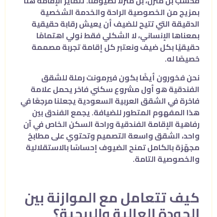
فحسب بل منزل، بل منزلًا لضيوفنا. تتمايز الإقامة هنا
بمزيج من الخصوصية الراحة والخدمة الشخصية
الدقيقة التي تتيح للضيف أن يعيش رقابة حقيقية
بمعناها الإنساني، لا الشكلي فقط نولي اهتمامًا
حقيقيًا بكل ضيف ونعتبر كل إقامة تجربة مصممة
خصيصًا له.
نحن فخورون أيضًا بكون فيرمونت رملة للشقق
الفندقية هو أول مشروع سكني فاخر يحمل علامة
فاخرة في الشقق العربية السعودية يجعلنا مرجعًا في
هذا المفهوم المتطور للضيافة. يجمع الفندق بين
رفاهية الإقامة الفندقية وراحة السكن الخاص في آن
واحد، الشقق واسعة التصميم وتحتوي على مطابخ
مجهّزة بالكامل تمنح الضيوف إحساسًا بالاستقلالية
والخصوصية التامة.
كيف تتعامل مع الموازنة بين
الجودة العالية والربحية؟