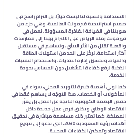
الاستدامة بالنسبة لنا ليست خيارًا، بل التزام راسخ في
صميم استراتيجية فيرمونت العالمية، وهي جزء من
هويتنا في الضيافة الفاخرة المسؤولة. نعمل في
فيرمونت رملة الرياض على الالتزام بهذا إلى ممارسات
واقعية تقلل من الأثر البيئي، وتساهم في مستقبل
أكثر استدامة. نركّز على الحد من استهلاك الطاقة
والمياه، وتحسين إدارة النفايات، واستخدام التقنيات
الذكية لرفع كفاءة التشغيل دون المساس بجودة
الخدمة.
كما نولي أهمية كبيرة للتوريد المحلي، سواء في
المأكولات أو الخدمات. هذا التوجّه لا يساهم فقط في
خفض البصمة الكربونية الناتجة عن النقل، بل يعزّز
الاقتصاد الوطني ويخلق فرص عمل جديدة داخل
المملكة. كما تعتبر ذلك مساهمة مباشرة في تحقيق
أهداف رؤية السعودية 2030، التي تدعو إلى تنويع
الاقتصاد وتمكين الكفاءات المحلية.