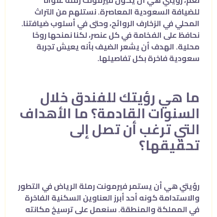
نعم، رؤيتي هي أن يكون فيرمونت رملة عنوانًا
للضيافة السعودية المعاصرة. نستلهم من التراث
المحلي في الزخارف الروائح، وحتى في أسلوب ضيافتنا.
نحافظ على الفخامة في كل عنصر، لكنا نمنحها روحًا
محلية. الهدف أن يشعر الضيف بأنه يعيش تجربة
سعودية فاخرة بكل تفاصيلها.
ما هي رؤيتك للفندق خلال
السنوات القادمة؟ ما الأهداف
التي ترغب أن تصل إلى
تحقيقها؟
رؤيتي هي أن يستمر فيرمونت رملة الرياض في التطور
والاستدامة كونه أحد أبرز العناوين السكنية الفاخرة
في المملكة والمنطقة. سنعمل على ترسيخ مكانته