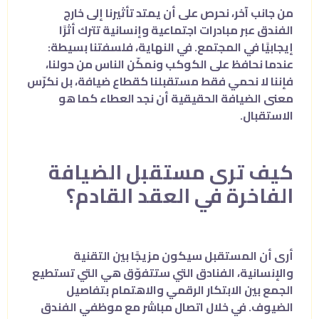
من جانب آخر، نحرص على أن يمتد تأثيرنا إلى خارج
الفندق عبر مبادرات اجتماعية وإنسانية تترك أثرًا
إيجابيًا في المجتمع. في النهاية، فلسفتنا بسيطة:
عندما نحافظ على الكوكب ونمكّن الناس من حولنا،
فإننا لا نحمي فقط مستقبلنا كقطاع ضيافة، بل نكرّس
معنى الضيافة الحقيقية أن نجد العطاء كما هو
الاستقبال.
كيف ترى مستقبل الضيافة
الفاخرة في العقد القادم؟
أرى أن المستقبل سيكون مزيجًا بين التقنية
والإنسانية، الفنادق التي ستتفوّق هي التي تستطيع
الجمع بين الابتكار الرقمي والاهتمام بتفاصيل
الضيوف. في خلال اتصال مباشر مع موظفي الفندق