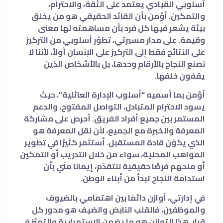
أسلوبي القيادي يعتمد على الثقة، والاحترام،
والتمكين. أؤمن بأن القائد الحقيقي هو من يخلق
بيئة يشعر فيها كل فرد بأن مساهمته لها معنى
وقيمة. على مدار مسيرتي، تطوّر أسلوبي من التركيز
على النتائج فقط إلى التركيز على الإنسان أولاً، لأننا لا
نصنع النجاح بالأرقام وحدها، بل بالأشخاص الذين
يقفون خلفها.
أؤمن بما أسميه “أسلوب الإدارة العائلية”، حيث
يسود الاحترام المتبادل، التواصل المفتوح، والدعم
المستمر بين جميع أفراد الفريق. أحرص على مشاركة
المعرفة والخبرة مع الجميع، لأن نقل المعرفة هو
الذي يكوّن قادة المستقبل. أستثمر كثيرًا في تطوير
المواهب المحلية، سواء من خلال التدريب أو التمكين
أو منحهم فرصًا حقيقية للتقدّم، إيمانًا منّي بأن
استدامة النجاح تبدأ من أبناء الوطن.
في إدارتي، أوازن دائمًا بين اهتمامي بالضيوف
والموظفين، فالقلب النابض والضيف هو محور كل
قرار. هذا التوازن هو ما يضمن الاستمرارية والتميّز في