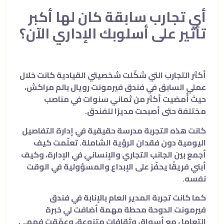
أي تجارب سابقة كان لها أكبر
تأثير على أسلوبك الإداري الآن؟
أكثر التجارب التي شكّلت شخصيتي القيادية كانت خلال
عملي السابق في فندق فيرمونت رويال بالم مراكش،
حيث أُمضيت أكثر من ثماني سنوات في مناصب
مختلفة حتى أصبحت مديرًا للفندق.
كانت هذه التجربة مدرسة حقيقية في إدارة التفاصيل
اليومية دون فقدان الرؤية الشاملة. تعلّمت كيف
أجمع بين الجانب التجاري والإنساني في الإدارة، وكيف
أبني فريقًا يحفّز على الإبداع والمسؤولية في الوقت
نفسه.
كما كانت تجربة المدير العام بالإنابة في فندق
فيرمونت الدوحة محطة مهمة أضافت لي خبرة
التعامل مع أسواق وثقافات متنوعة، وعمّقت فهمي