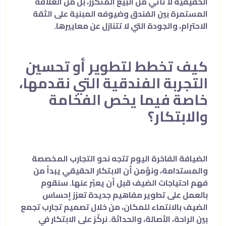
الحقيقية لا تأتي من البيع المتكرر، بل من العلاقة
المستمرة بين الفندق وضيوفه المبنية على الثقة
الاحترام، والجودة التي لا تتنازل عن معاييرها.
كيف تخطط لتطوير أو تحسين
التجربة الفندقية التي نقدمها،
خاصة فيما يخص الفخامة
والابتكار؟
الضيافة الفاخرة اليوم تتجه نحو التجارب المخصصة
والمستدامة، ونؤمن أن الابتكار الحقيقي يبدأ من
فهم احتياجات الضيف قبل أن يعبّر عنها. سنقوم
بالعمل على تطوير مفاهيم جديدة تعزز إحساس
الضيف بالانتماء للمكان، من خلال تصميم تجارب تجمع
بين الراحة، الأصالة، والحداثة. نركّز على الابتكار في