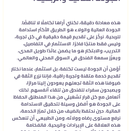
هذه معادلة دقيقة، لكنني أراها تكاملًا لا تناقضًا.
الجودة العالية والولاء هو الطريق الأكثر استدامة
للربحية. نركّز على تقديم قيمة حقيقية في كل تجربة،
وليس فقط منتجًا فاخرًا. الاستثمار في التفاصيل،
التدريب، والابتكار هو ما يضمن عائدًا طويل المدى،
ويعزّز سمعة الفندق في السوق المحلي والعالمي.
أؤمن أن الجودة ليست تكلفة، بل استثمار، عندما نختار
تقديم خدمة متقنة وتجربة راقية، فإننا نزرع الثقة في
ضيوفنا هذه الثقة تجعلهم يعودون إلينا مرارًا،
ويصبحون سفراء للفندق من تلقاء أنفسهم. لذلك
أتعامل مع كل قرار تشغيلي من هذا المنطلق الحفاظ
على الجودة هو أفضل وسيلة لتحقيق الاستدامة
المالية. حين نحتفظ بالضيف من خلال تميّز الخدمة،
نرفع مستوى رضاه وولائه، ومن الطبيعي أن تنعكس
هذه العلاقة على الإيرادات والربحية. فالفخامة